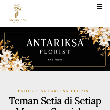
Skip
Back
Men
to
To
content
Top
PRODUK ANTARIKSA FLORIST
Teman Setia di Setiap