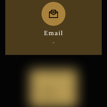
Icon
label
Email
–