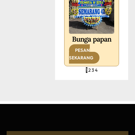
Bunga papan
PESAN
SEKARANG
1
2
3
4